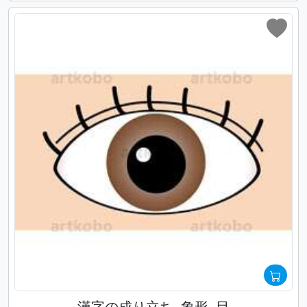
漢字の成り立ち_象形_目