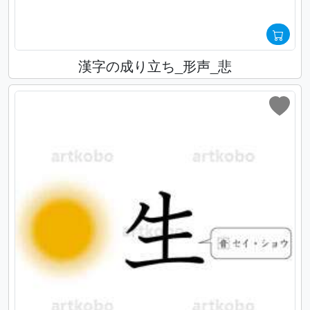
漢字の成り立ち_形声_悲