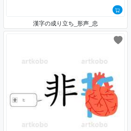
漢字の成り立ち_形声_忠