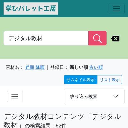
素材名：
昇順
降順
登録日：
新しい順
古い順
サムネイル表示
リスト表示
絞り込み検索
デジタル教材コンテンツ「デジタル
教材」
の検索結果
：92件