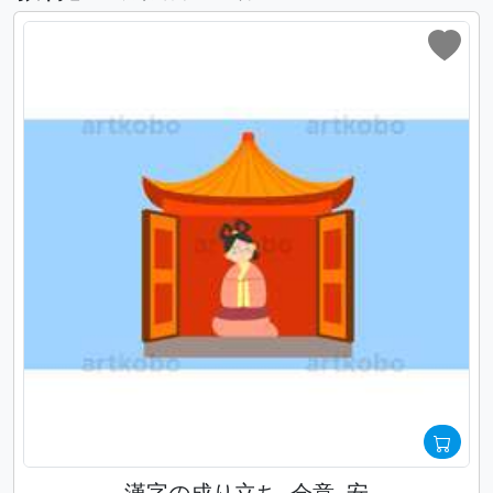
漢字の成り立ち_会意_安