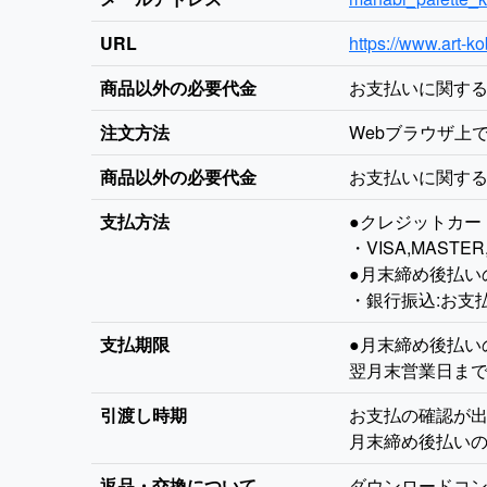
URL
https://www.art-ko
商品以外の必要代金
お支払いに関す
注文方法
Webブラウザ上
商品以外の必要代金
お支払いに関す
支払方法
●クレジットカー
・VISA,MASTER
●月末締め後払い
・銀行振込:お支
支払期限
●月末締め後払い
翌月末営業日ま
引渡し時期
お支払の確認が出
月末締め後払い
返品・交換について
ダウンロードコン