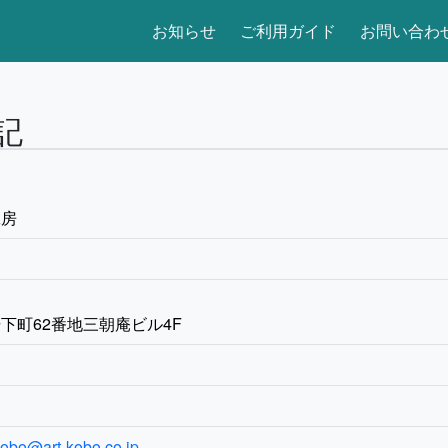
お知らせ
ご利用ガイド
お問い合わ
記
工房
下町62番地三朝庵ビル4F
obo@art-kobo.co.jp